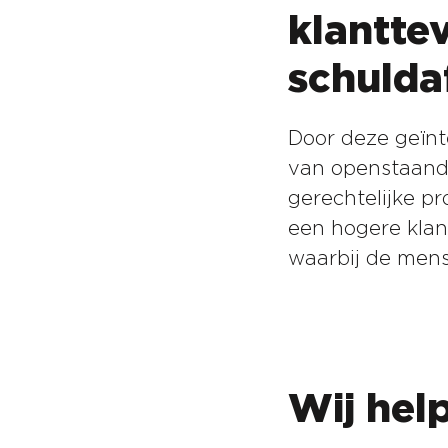
klantte
schulda
Door deze geïnt
van openstaande
gerechtelijke p
een hogere klan
waarbij de mens
Wij hel