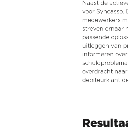
Naast de actiev
voor Syncasso. 
medewerkers me
streven ernaar 
passende oploss
uitleggen van p
informeren over
schuldproblemat
overdracht naar
debiteurklant d
Resulta