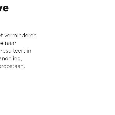
ve
et verminderen
e naar
esulteert in
andeling,
oropstaan.