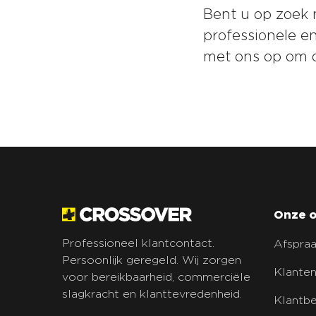
Bent u op zoek 
professionele e
met ons op om 
Onze o
Professioneel klantcontact.
Afspraa
Persoonlijk geregeld. Wij zorgen
Klanten
voor bereikbaarheid, commerciële
slagkracht en klanttevredenheid.
Klantb