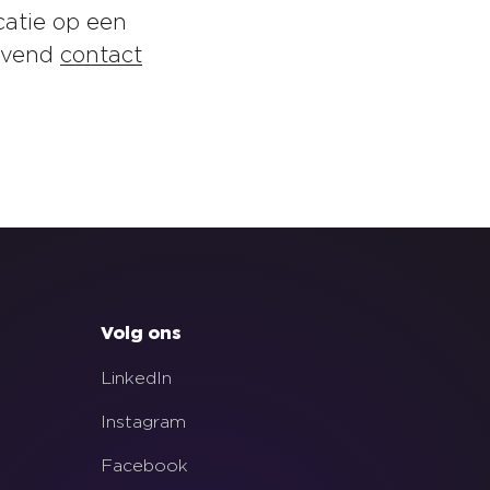
atie op een
ijvend
contact
Volg ons
LinkedIn
Instagram
Facebook