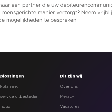
naar een partner die uw debiteurencommunic
n mensgerichte manier verzorgt? Neem vrijbl
de mogelijkheden te bespreken.
plossingen
Dit zijn wij
kplanning
Over ons
service uitbesteden
Privacy
ehoud
Vacatures