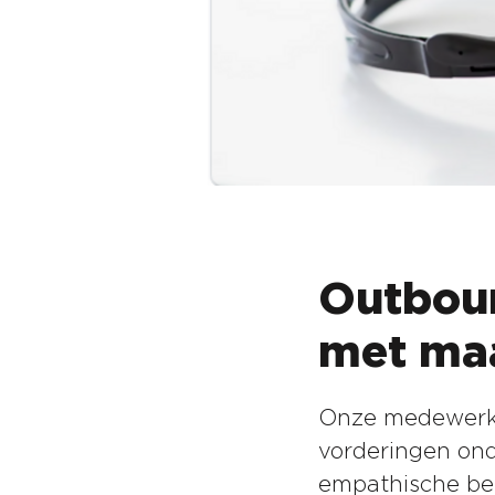
Outboun
met ma
Onze medewerke
vorderingen ond
empathische ben