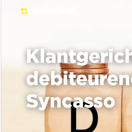
Klantgeric
debiteure
Syncasso