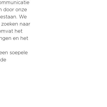
communicatie
n door onze
gestaan. We
 zoeken naar
omvat het
ingen en het
 een soepele
 de