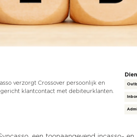
Dien
sso verzorgt Crossover persoonlijk en
Outb
gericht klantcontact met debiteurklanten.
Inbo
Admi
Syncasso, een toonaangevend incasso- en