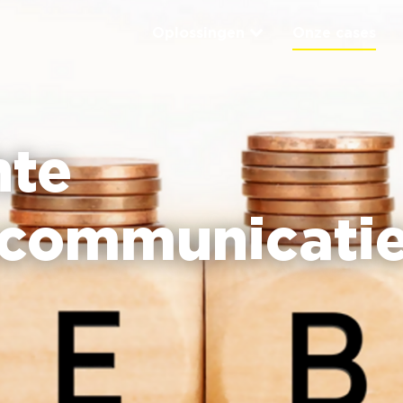
Oplossingen
Onze cases
hte
ncommunicatie