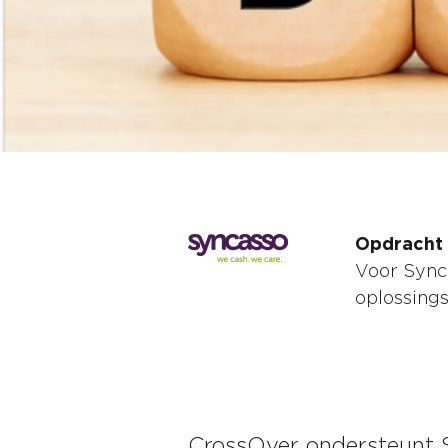
Opdracht
Voor Synca
oplossings
CrossOver ondersteunt 